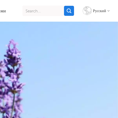
ами
Русский
English
français
italiano
русский
español
português
Indonesia
Tiếng việt