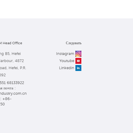
 Head Office
Следовать
ng B5, Hefei
Instagram
Harbour, 4872
Youtube
ad, Hefei, P.R.
Linkedin
092
 551 68133922
я почта :
ndustry.com.cn
: +86-
750