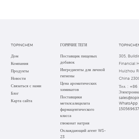
TOPINCHEM
ГОРЯЧИЕ ТЕГИ
TOPINCHEM
Дом
Поставщик пищевых
305, Buildi
добавок
Компания
Financial 
Ингредиенты для личной
Продукты
Huizhou Ro
гигиены
Новости
China 230
Цена ароматических
Связаться с нами
Тел. : +86
химикатов
Электронна
Блог
Поставщики
sales@topi
Карта сайта
WhatsApp 
метилсалицилата
15056963
фармацевтического
класса
глюконат натрия
Охлаждающий агент WS-
23