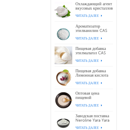
Охлаждающий агент
вкусовых кристаллов
WS-3 CAS 39711-
ЧИТАТЬ ДАЛЕЕ
79-0
Ароматизатор
этилванилин CAS
121-32-4
ЧИТАТЬ ДАЛЕЕ
Пищевая добавка
этилмальтол CAS
299-29-6
ЧИТАТЬ ДАЛЕЕ
Пищевая добавка
Лимонная кислота
CAS 77-92-9
ЧИТАТЬ ДАЛЕЕ
Оптовая цена
пищевой
подсластитель
ЧИТАТЬ ДАЛЕЕ
сукралоза CAS
56038-13-2
Заводская поставка
Neroline Yara Yara
CAS 93-04-9
ЧИТАТЬ ДАЛЕЕ