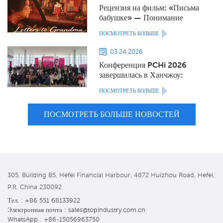
Рецензия на фильм: «Письма
бабушке» — Понимание
значимости писем из-за рубежа в
ПОСМОТРЕТЬ БОЛЬШЕ
эпоху медленной переписки.
03.24.2026
Конференция PCHi 2026
завершилась в Ханчжоу:
китайские ингредиенты
ПОСМОТРЕТЬ БОЛЬШЕ
набирают популярность, мы
изучаем новые тенденции в уходе
ПОСМОТРЕТЬ БОЛЬШЕ НОВОСТЕЙ
за кожей.
305, Building B5, Hefei Financial Harbour, 4872 Huizhou Road, Hefei,
P.R. China 230092
Тел. : +86 551 68133922
Электронная почта : sales@topindustry.com.cn
WhatsApp : +86-15056963750