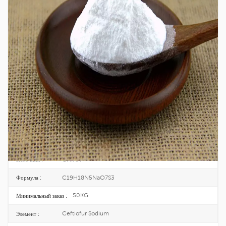
Заводская Поставка
Высококачественного Цефтиофура
Натрия CAS 104010-37-9
Цефотаксифур натрия — первый в мире цефалоспорин третьего поколения,
специально разработанный для домашнего скота и птицы.
104010-37-9
КАС № :
680-655-2
ЭИНЕКС :
25KG/DRUM
Упаковка :
TOPINCHEM®
Бренд :
CHINA
Источник :
C19H18N5NaO7S3
Формула :
50KG
Минимальный заказ :
Ceftiofur Sodium
Элемент :