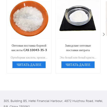
Оптовая поставка борной
Заводские оптовые
кислоты CAS 10043-35-3
поставки нитрата
миконазола CAS 22832-
Ортоборная кислота, производное бора, представляет собой природное соединение, встречающееся в минералах и горных породах.
Это белый или белый кристаллический порошок, принадлежащий к противогрибковому препарату.
87-7
ЧИТАТЬ ДАЛЕЕ
ЧИТАТЬ ДАЛЕЕ
305, Building B5, Hefei Financial Harbour, 4872 Huizhou Road, Hefei,
P.R. China 230092