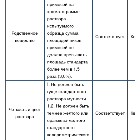
примесей на
хроматограмме
раствора
испытуемого
Родственное
образца сумма
Соответствует
Ква
вещество
площадей пиков
примесей не
должна превышать
площадь стандарта
более чем в 1,5
раза (3,0%).
I. Не должен быть
гуще стандартного
раствора мутности
1.2. Не должен быть
Четкость и цвет
темнее желтого или
Соответствует
Ква
раствора
оранжево-желтого
стандартного
колориметрического