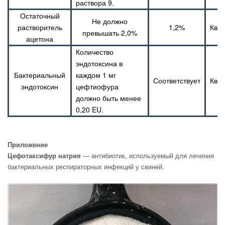
раствора 9.
Остаточный
Не должно
растворитель
1,2%
Ква
превышать 2,0%
ацетона
Количество
эндотоксина в
Бактериальный
каждом 1 мг
Соответствует
Ква
эндотоксин
цефтиофура
должно быть менее
0,20 EU.
Приложение
Цефотаксифур натрия
— антибиотик, используемый для лечения
бактериальных респираторных инфекций у свиней.