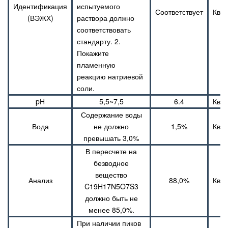
Идентификация
испытуемого
Соответствует
Ква
(ВЭЖХ)
раствора должно
соответствовать
стандарту. 2.
Покажите
пламенную
реакцию натриевой
соли.
pH
5,5~7,5
6.4
Ква
Содержание воды
Вода
не должно
1,5%
Ква
превышать 3,0%
В пересчете на
безводное
вещество
Анализ
88,0%
Ква
C19H17N5O7S3
должно быть не
менее 85,0%.
При наличии пиков